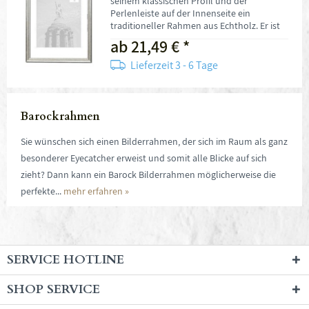
seinem klassischen Profil und der
Perlenleiste auf der Innenseite ein
traditioneller Rahmen aus Echtholz. Er ist
in vier verschiedenen Farben erhältlich. Die
ab 21,49 € *
Profilhöhe des Rahmens beträgt 21 mm
und die Profilbreite 23 mm. Die
Lieferzeit 3 - 6 Tage
Rückwandplatte besteht aus robustem
MDF-Holz, bei der Verglasung wählen Sie
zwischen Kunststoffglas, Echtglas,...
Barockrahmen
Sie wünschen sich einen Bilderrahmen, der sich im Raum als ganz
besonderer Eyecatcher erweist und somit alle Blicke auf sich
zieht? Dann kann ein Barock Bilderrahmen möglicherweise die
perfekte...
mehr erfahren »
SERVICE HOTLINE
SHOP SERVICE